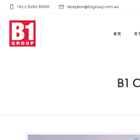
+61 2 8262 8688
reception@b1group.com.au
首页
关
B1 C