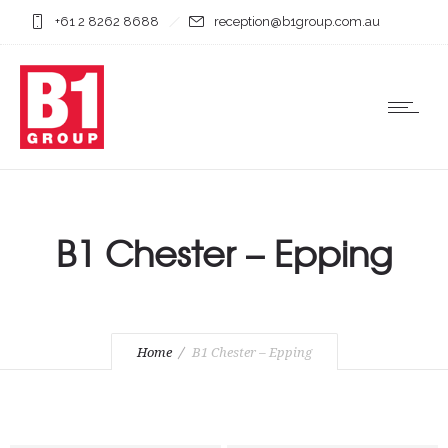
+61 2 8262 8688
reception@b1group.com.au
B1 Chester – Epping
Home
B1 Chester – Epping